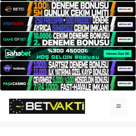
İçeriğe
atla
Menü