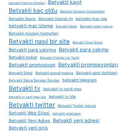
Betvakti kayıt
betvakti i̇letişim bilgileri
Betvakti kaç oldu
Betvakti Kullanıcı İncelemeleri
Betvakti lisans
Betvakti lisanslı mı
betvakti maç izle
betvakti maç izleme
Betvakti Mobil
Betvakti mobil yatırım
Betvakti müşteri hizmetleri
Betvakti nasıl bir site
Betvakti Oyun Sitesi
Betvakti para çekme
Betvakti para yatırma
Betvakti poker
Betvakti Premier Lig Tarihi
Betvakti promosyonları
Betvakti promosyon
Betvakti spor bahisleri
Betvakti Sitesi
Betvakti sosyal medya
betvakti telegram
Betvakti Sıkça Sorulan Sorular
Betvakti tv
betvakti tv canli maç
betvakti tv izle
betvakti tv canli maç izle
Betvakti twitter
Betvakti Twitter Adresi
Betvakti Web Sitesi
betvakti whatsapp
Betvakti yeni adresi
Betvakti Yeni Adres
Betvakti yeni giriş