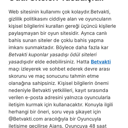
Web sitesinin kullanımı çok kolaydır.Betvakti,
gizlilik politikasını ciddiye alan ve oyuncuların
kişisel bilgilerini kuralları gereği üçüncü kişilerle
paylaşmayan bir oyun sitesidir. Ayrıca canlı
bahis sunan siteler de çoklu bahis yapma
imkanı sunmaktadır. Böylece daha fazla kar
Betvakti kuponlar yasadışı ödül siteleri
yasadışıdır
elde edebilirsiniz. Hatta
Betvakti
maçı izleyerek ve sohbet ederek devre arası
skorunu ve maç sonucunu tahmin etme
olanağına sahipsiniz. Kişisel bilgilerin önemi
nedeniyle Betvakti yetkilileri, kayıt sırasında
verilen e-posta adresini yalnızca oyuncularla
iletişim kurmak için kullanacaktır. Konuyla ilgili
herhangi bir öneri, soru veya şikayet için
@Betvakti.com aracılığıyla bir Oyuncuyla
iletişime geçilirse Ajans, Oyuncuya 48 saat