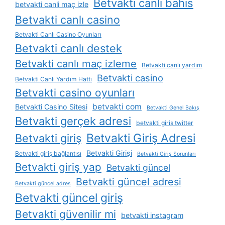
Betvakti canlı bahis
betvakti canli maç izle
Betvakti canlı casino
Betvakti Canlı Casino Oyunları
Betvakti canlı destek
Betvakti canlı maç izleme
Betvakti canlı yardım
Betvakti casino
Betvakti Canlı Yardım Hattı
Betvakti casino oyunları
betvakti com
Betvakti Casino Sitesi
Betvakti Genel Bakış
Betvakti gerçek adresi
betvakti giris twitter
Betvakti Giriş Adresi
Betvakti giriş
Betvakti Girişi
Betvakti giriş bağlantısı
Betvakti Giriş Sorunları
Betvakti giriş yap
Betvakti güncel
Betvakti güncel adresi
Betvakti güncel adres
Betvakti güncel giriş
Betvakti güvenilir mi
betvakti instagram