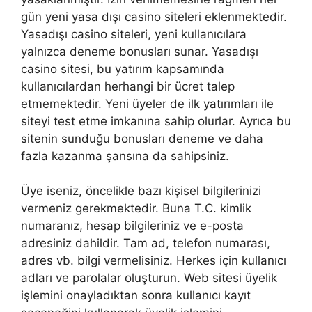
gün yeni yasa dışı casino siteleri eklenmektedir.
Yasadışı casino siteleri, yeni kullanıcılara
yalnızca deneme bonusları sunar. Yasadışı
casino sitesi, bu yatırım kapsamında
kullanıcılardan herhangi bir ücret talep
etmemektedir. Yeni üyeler de ilk yatırımları ile
siteyi test etme imkanına sahip olurlar. Ayrıca bu
sitenin sunduğu bonusları deneme ve daha
fazla kazanma şansına da sahipsiniz.
Üye iseniz, öncelikle bazı kişisel bilgilerinizi
vermeniz gerekmektedir. Buna T.C. kimlik
numaranız, hesap bilgileriniz ve e-posta
adresiniz dahildir. Tam ad, telefon numarası,
adres vb. bilgi vermelisiniz. Herkes için kullanıcı
adları ve parolalar oluşturun. Web sitesi üyelik
işlemini onayladıktan sonra kullanıcı kayıt