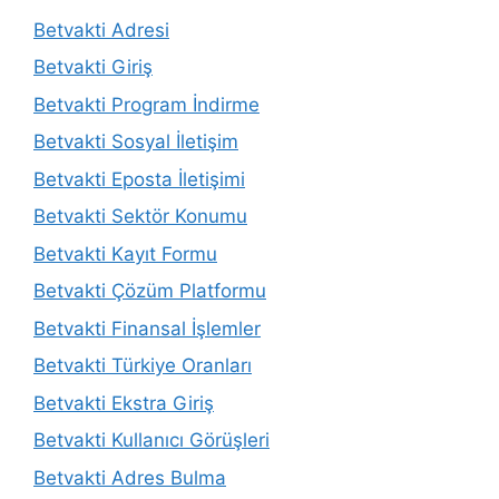
Betvakti Adresi
Betvakti Giriş
Betvakti Program İndirme
Betvakti Sosyal İletişim
Betvakti Eposta İletişimi
Betvakti Sektör Konumu
Betvakti Kayıt Formu
Betvakti Çözüm Platformu
Betvakti Finansal İşlemler
Betvakti Türkiye Oranları
Betvakti Ekstra Giriş
Betvakti Kullanıcı Görüşleri
Betvakti Adres Bulma