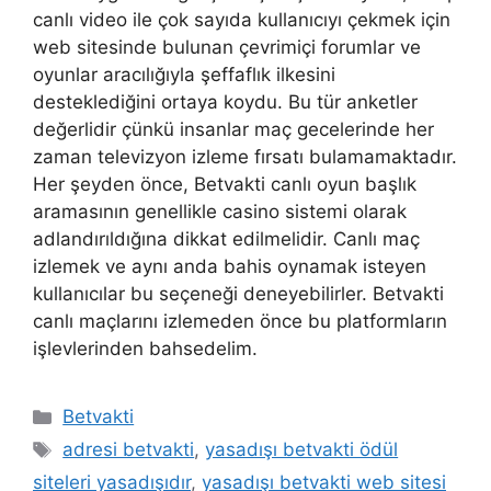
canlı video ile çok sayıda kullanıcıyı çekmek için
web sitesinde bulunan çevrimiçi forumlar ve
oyunlar aracılığıyla şeffaflık ilkesini
desteklediğini ortaya koydu. Bu tür anketler
değerlidir çünkü insanlar maç gecelerinde her
zaman televizyon izleme fırsatı bulamamaktadır.
Her şeyden önce, Betvakti canlı oyun başlık
aramasının genellikle casino sistemi olarak
adlandırıldığına dikkat edilmelidir. Canlı maç
izlemek ve aynı anda bahis oynamak isteyen
kullanıcılar bu seçeneği deneyebilirler. Betvakti
canlı maçlarını izlemeden önce bu platformların
işlevlerinden bahsedelim.
Kategoriler
Betvakti
Etiketler
adresi betvakti
,
yasadışı betvakti ödül
siteleri yasadışıdır
,
yasadışı betvakti web sitesi