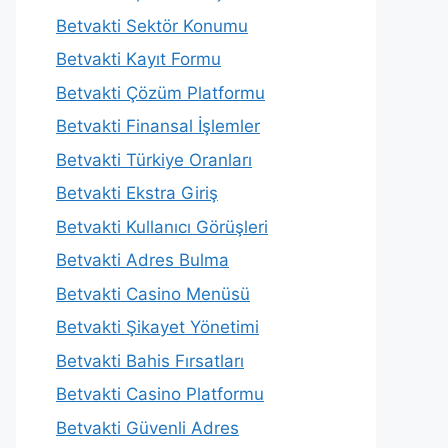
Betvakti Sektör Konumu
Betvakti Kayıt Formu
Betvakti Çözüm Platformu
Betvakti Finansal İşlemler
Betvakti Türkiye Oranları
Betvakti Ekstra Giriş
Betvakti Kullanıcı Görüşleri
Betvakti Adres Bulma
Betvakti Casino Menüsü
Betvakti Şikayet Yönetimi
Betvakti Bahis Fırsatları
Betvakti Casino Platformu
Betvakti Güvenli Adres