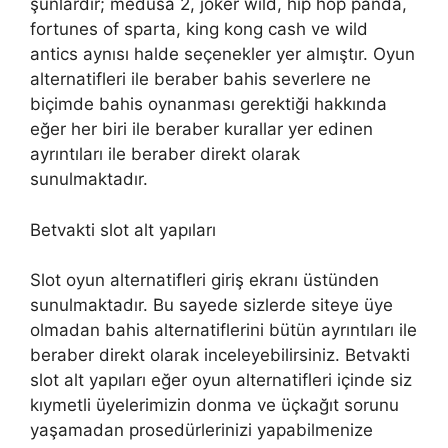
şunlardır; medusa 2, joker wild, hip hop panda,
fortunes of sparta, king kong cash ve wild
antics aynısı halde seçenekler yer almıştır. Oyun
alternatifleri ile beraber bahis severlere ne
biçimde bahis oynanması gerektiği hakkında
eğer her biri ile beraber kurallar yer edinen
ayrıntıları ile beraber direkt olarak
sunulmaktadır.
Betvakti slot alt yapıları
Slot oyun alternatifleri giriş ekranı üstünden
sunulmaktadır. Bu sayede sizlerde siteye üye
olmadan bahis alternatiflerini bütün ayrıntıları ile
beraber direkt olarak inceleyebilirsiniz. Betvakti
slot alt yapıları eğer oyun alternatifleri içinde siz
kıymetli üyelerimizin donma ve üçkağıt sorunu
yaşamadan prosedürlerinizi yapabilmenize