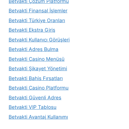
Betvakti Çözüm Platformu
Betvakti Finansal İşlemler
Betvakti Türkiye Oranları
Betvakti Ekstra Giriş
Betvakti Kullanıcı Görüşleri
Betvakti Adres Bulma
Betvakti Casino Menüsü
Betvakti Şikayet Yönetimi
Betvakti Bahis Fırsatları
Betvakti Casino Platformu
Betvakti Güvenli Adres
Betvakti VIP Tablosu
Betvakti Avantaj Kullanımı