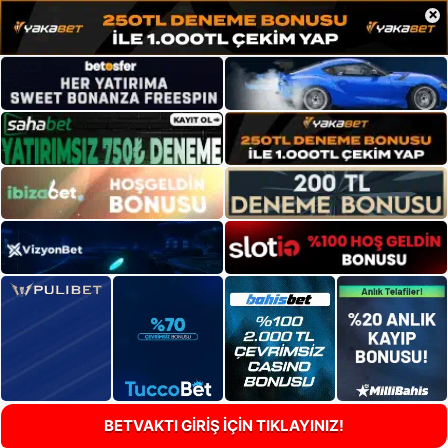
×
BETVAKTI GİRİŞ İÇİN TIKLAYINIZ!