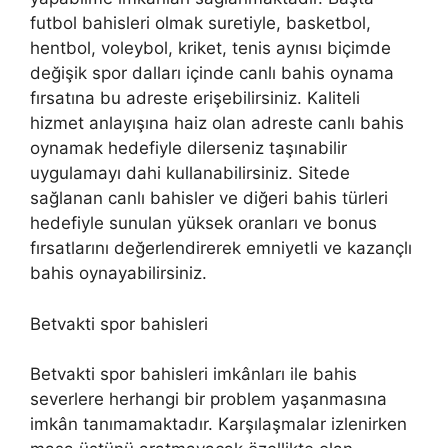
futbol bahisleri olmak suretiyle, basketbol,
hentbol, voleybol, kriket, tenis aynısı biçimde
değişik spor dalları içinde canlı bahis oynama
fırsatına bu adreste erişebilirsiniz. Kaliteli
hizmet anlayışına haiz olan adreste canlı bahis
oynamak hedefiyle dilerseniz taşınabilir
uygulamayı dahi kullanabilirsiniz. Sitede
sağlanan canlı bahisler ve diğeri bahis türleri
hedefiyle sunulan yüksek oranları ve bonus
fırsatlarını değerlendirerek emniyetli ve kazançlı
bahis oynayabilirsiniz.
Betvakti spor bahisleri
Betvakti spor bahisleri imkânları ile bahis
severlere herhangi bir problem yaşanmasına
imkân tanımamaktadır. Karşılaşmalar izlenirken