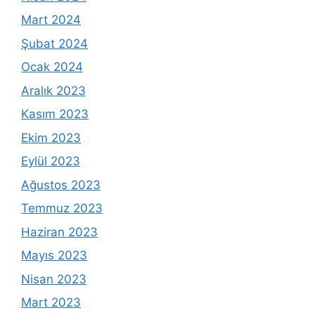
Mart 2024
Şubat 2024
Ocak 2024
Aralık 2023
Kasım 2023
Ekim 2023
Eylül 2023
Ağustos 2023
Temmuz 2023
Haziran 2023
Mayıs 2023
Nisan 2023
Mart 2023