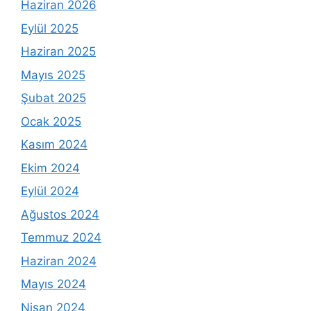
Haziran 2026
Eylül 2025
Haziran 2025
Mayıs 2025
Şubat 2025
Ocak 2025
Kasım 2024
Ekim 2024
Eylül 2024
Ağustos 2024
Temmuz 2024
Haziran 2024
Mayıs 2024
Nisan 2024