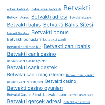
Betvakti
adresi betvakti
bahis sitesi betvakti
Betvakti adresi
Betvakti Adres
Betvakti altyapısı
Betvakti Bahis Sitesi
Betvakti bahis
Betvakti bonus
Betvakti Blackjack
Betvakti bonusları
betvakti canli
Betvakti canlı bahis
betvakti canli maç izle
Betvakti canlı casino
Betvakti Canlı Casino Oyunları
Betvakti canlı destek
Betvakti canlı maç izleme
Betvakti canlı yardım
Betvakti casino
Betvakti Canlı Yardım Hattı
Betvakti casino oyunları
betvakti com
Betvakti Casino Sitesi
Betvakti Genel Bakış
Betvakti gerçek adresi
betvakti giris twitter