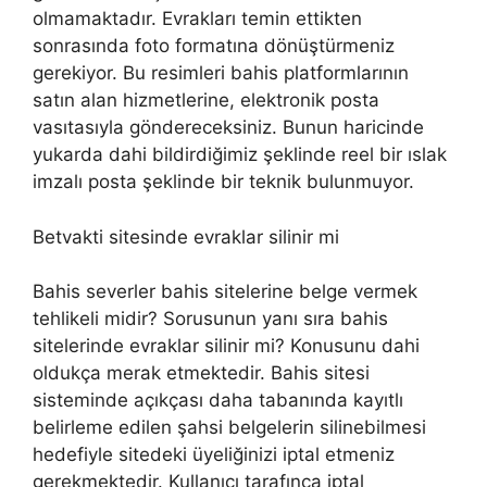
olmamaktadır. Evrakları temin ettikten
sonrasında foto formatına dönüştürmeniz
gerekiyor. Bu resimleri bahis platformlarının
satın alan hizmetlerine, elektronik posta
vasıtasıyla göndereceksiniz. Bunun haricinde
yukarda dahi bildirdiğimiz şeklinde reel bir ıslak
imzalı posta şeklinde bir teknik bulunmuyor.
Betvakti sitesinde evraklar silinir mi
Bahis severler bahis sitelerine belge vermek
tehlikeli midir? Sorusunun yanı sıra bahis
sitelerinde evraklar silinir mi? Konusunu dahi
oldukça merak etmektedir. Bahis sitesi
sisteminde açıkçası daha tabanında kayıtlı
belirleme edilen şahsi belgelerin silinebilmesi
hedefiyle sitedeki üyeliğinizi iptal etmeniz
gerekmektedir. Kullanıcı tarafınca iptal