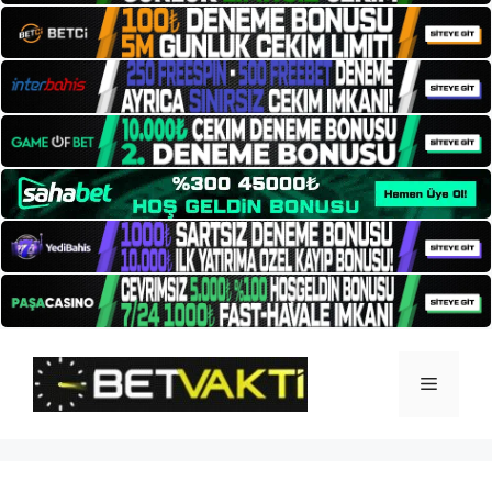
İçeriğe
atla
Menü