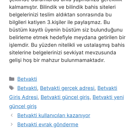
kalmamıştır. Bilindik ve bilindik bahis siteleri
belgelerinizi teslim aldıktan sonrasında bu
bilgileri katiyen 3.kişiler ile paylaşmaz. Bu
büstüm kayıtlı üyenin büstüm siz bulunduğunu
belirleme etmek hedefiyle meydana getirilen bir
işlemdir. Bu yüzden nitelikli ve ustalaşmış bahis
sitelerine belgelerinizi sevkiyat mevzusunda
gelişi hoş bir mahzur bulunmamaktadır.
Kategoriler
Betvakti
Etiketler
Betvakti
,
Betvakti gerçek adresi
,
Betvakti
Giriş Adresi
,
Betvakti güncel giriş
,
Betvakti yeni
güncel giriş
Yazı
Betvakti kullanıcıları kazanıyor
dolaşımı
Betvakti evrak gönderme