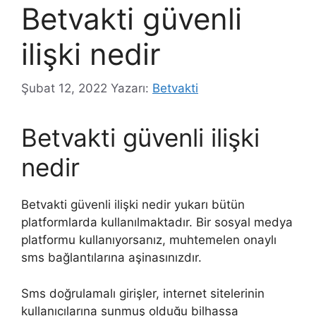
Betvakti güvenli
ilişki nedir
Şubat 12, 2022
Yazarı:
Betvakti
Betvakti güvenli ilişki
nedir
Betvakti güvenli ilişki nedir yukarı bütün
platformlarda kullanılmaktadır. Bir sosyal medya
platformu kullanıyorsanız, muhtemelen onaylı
sms bağlantılarına aşinasınızdır.
Sms doğrulamalı girişler, internet sitelerinin
kullanıcılarına sunmuş olduğu bilhassa