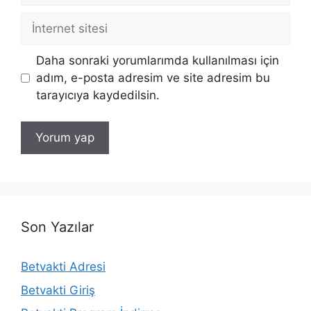
İnternet
sitesi
Daha sonraki yorumlarımda kullanılması için
adım, e-posta adresim ve site adresim bu
tarayıcıya kaydedilsin.
Son Yazılar
Betvakti Adresi
Betvakti Giriş