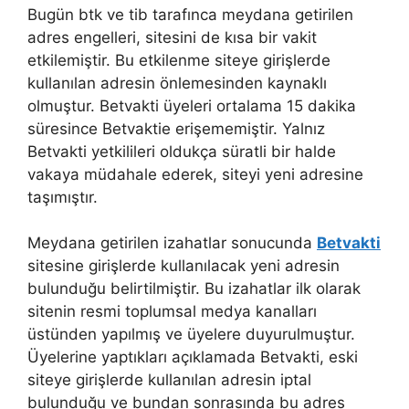
Bugün btk ve tib tarafınca meydana getirilen
adres engelleri, sitesini de kısa bir vakit
etkilemiştir. Bu etkilenme siteye girişlerde
kullanılan adresin önlemesinden kaynaklı
olmuştur. Betvakti üyeleri ortalama 15 dakika
süresince Betvaktie erişememiştir. Yalnız
Betvakti yetkilileri oldukça süratli bir halde
vakaya müdahale ederek, siteyi yeni adresine
taşımıştır.
Meydana getirilen izahatlar sonucunda
Betvakti
sitesine girişlerde kullanılacak yeni adresin
bulunduğu belirtilmiştir. Bu izahatlar ilk olarak
sitenin resmi toplumsal medya kanalları
üstünden yapılmış ve üyelere duyurulmuştur.
Üyelerine yaptıkları açıklamada Betvakti, eski
siteye girişlerde kullanılan adresin iptal
bulunduğu ve bundan sonrasında bu adres