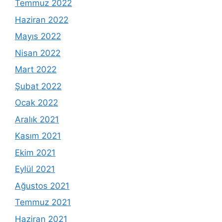
Temmuz 2022
Haziran 2022
Mayıs 2022
Nisan 2022
Mart 2022
Şubat 2022
Ocak 2022
Aralık 2021
Kasım 2021
Ekim 2021
Eylül 2021
Ağustos 2021
Temmuz 2021
Haziran 2021