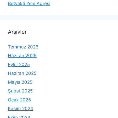
Betvakti Yeni Adresi
Arşivler
Temmuz 2026
Haziran 2026
Eylül 2025
Haziran 2025
Mayıs 2025
Şubat 2025
Ocak 2025
Kasım 2024
Ekim 2024