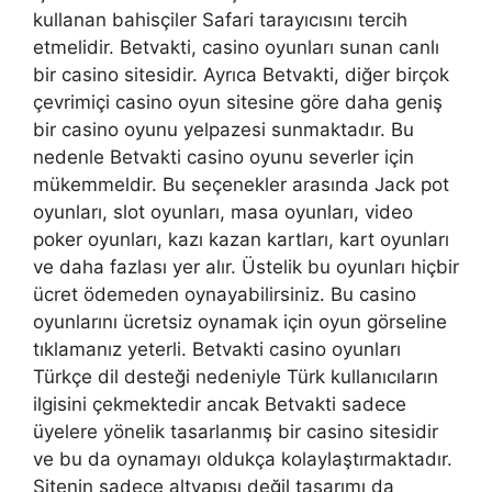
kullanan bahisçiler Safari tarayıcısını tercih
etmelidir. Betvakti, casino oyunları sunan canlı
bir casino sitesidir. Ayrıca Betvakti, diğer birçok
çevrimiçi casino oyun sitesine göre daha geniş
bir casino oyunu yelpazesi sunmaktadır. Bu
nedenle Betvakti casino oyunu severler için
mükemmeldir. Bu seçenekler arasında Jack pot
oyunları, slot oyunları, masa oyunları, video
poker oyunları, kazı kazan kartları, kart oyunları
ve daha fazlası yer alır. Üstelik bu oyunları hiçbir
ücret ödemeden oynayabilirsiniz. Bu casino
oyunlarını ücretsiz oynamak için oyun görseline
tıklamanız yeterli. Betvakti casino oyunları
Türkçe dil desteği nedeniyle Türk kullanıcıların
ilgisini çekmektedir ancak Betvakti sadece
üyelere yönelik tasarlanmış bir casino sitesidir
ve bu da oynamayı oldukça kolaylaştırmaktadır.
Sitenin sadece altyapısı değil tasarımı da