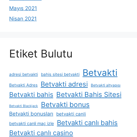
Mayıs 2021
Nisan 2021
Etiket Bulutu
Betvakti
adresi betvakti
bahis sitesi betvakti
Betvakti adresi
Betvakti Adres
Betvakti altyapısı
Betvakti Bahis Sitesi
Betvakti bahis
Betvakti bonus
Betvakti Blackjack
Betvakti bonusları
betvakti canli
Betvakti canlı bahis
betvakti canli maç izle
Betvakti canlı casino