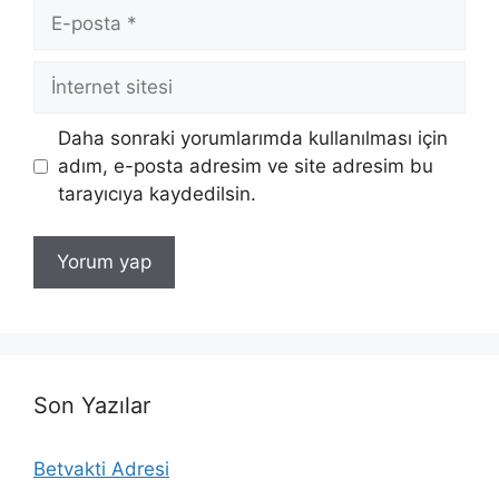
E-
posta
İnternet
sitesi
Daha sonraki yorumlarımda kullanılması için
adım, e-posta adresim ve site adresim bu
tarayıcıya kaydedilsin.
Son Yazılar
Betvakti Adresi