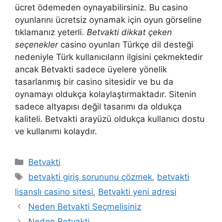
ücret ödemeden oynayabilirsiniz. Bu casino
oyunlarını ücretsiz oynamak için oyun görseline
tıklamanız yeterli.
Betvakti dikkat çeken
seçenekler
casino oyunları Türkçe dil desteği
nedeniyle Türk kullanıcıların ilgisini çekmektedir
ancak Betvakti sadece üyelere yönelik
tasarlanmış bir casino sitesidir ve bu da
oynamayı oldukça kolaylaştırmaktadır. Sitenin
sadece altyapısı değil tasarımı da oldukça
kaliteli. Betvakti arayüzü oldukça kullanıcı dostu
ve kullanımı kolaydır.
Kategoriler
Betvakti
Etiketler
betvakti giriş sorununu çözmek
,
betvakti
lisanslı casino sitesi
,
Betvakti yeni adresi
Yazı
Neden Betvakti Seçmelisiniz
dolaşımı
Neden Betvakti