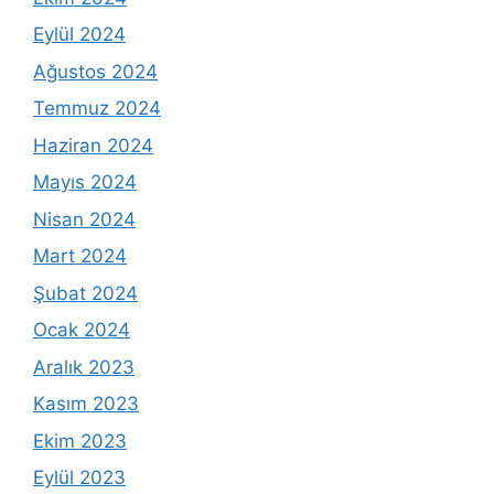
Eylül 2024
Ağustos 2024
Temmuz 2024
Haziran 2024
Mayıs 2024
Nisan 2024
Mart 2024
Şubat 2024
Ocak 2024
Aralık 2023
Kasım 2023
Ekim 2023
Eylül 2023