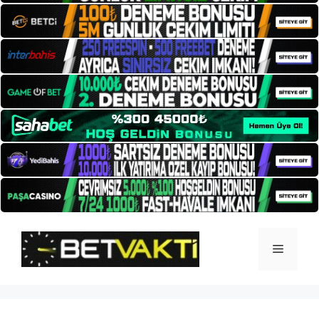
İçeriğe
atla
Menü