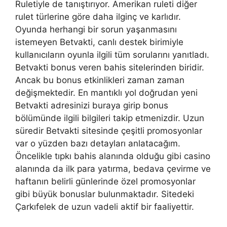
Ruletiyle de tanıştırıyor. Amerikan ruleti diğer
rulet türlerine göre daha ilginç ve karlıdır.
Oyunda herhangi bir sorun yaşanmasını
istemeyen Betvakti, canlı destek birimiyle
kullanıcıların oyunla ilgili tüm sorularını yanıtladı.
Betvakti bonus veren bahis sitelerinden biridir.
Ancak bu bonus etkinlikleri zaman zaman
değişmektedir. En mantıklı yol doğrudan yeni
Betvakti adresinizi buraya girip bonus
bölümünde ilgili bilgileri takip etmenizdir. Uzun
süredir Betvakti sitesinde çeşitli promosyonlar
var o yüzden bazı detayları anlatacağım.
Öncelikle tıpkı bahis alanında olduğu gibi casino
alanında da ilk para yatırma, bedava çevirme ve
haftanın belirli günlerinde özel promosyonlar
gibi büyük bonuslar bulunmaktadır. Sitedeki
Çarkıfelek de uzun vadeli aktif bir faaliyettir.