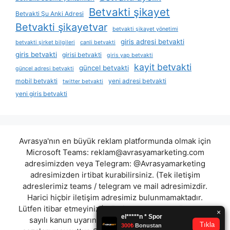
Betvakti şikayet
Betvakti Şu Anki Adresi
Betvakti şikayetvar
betvakti şikayet yönetimi
giris adresi betvakti
betvakti şirket bilgileri
canli betvakti
giris betvakti
girisi betvakti
giris yap betvakti
kayit betvakti
güncel betvakti
güncel adresi betvakti
mobil betvakti
yeni adresi betvakti
twitter betvakti
yeni giris betvakti
Avrasya'nın en büyük reklam platformunda olmak için
Microsoft Teams:
reklam@avrasyamarketing.com
adresimizden veya Telegram: @Avrasyamarketing
adresimizden irtibat kurabilirsiniz. (Tek iletişim
adreslerimiz teams / telegram ve mail adresimizdir.
Harici hiçbir iletişim adresimiz bulunmamaktadır.
Lütfen itibar etmeyiniz.) Türkiye yasalarına göre 7258
sayılı kanun uyarınca yasa dışı bahis oynamanın