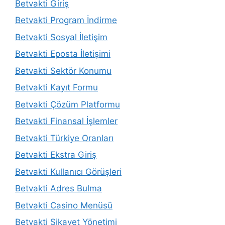
Betvakti Giriş
Betvakti Program İndirme
Betvakti Sosyal İletişim
Betvakti Eposta İletişimi
Betvakti Sektör Konumu
Betvakti Kayıt Formu
Betvakti Çözüm Platformu
Betvakti Finansal İşlemler
Betvakti Türkiye Oranları
Betvakti Ekstra Giriş
Betvakti Kullanıcı Görüşleri
Betvakti Adres Bulma
Betvakti Casino Menüsü
Betvakti Şikayet Yönetimi