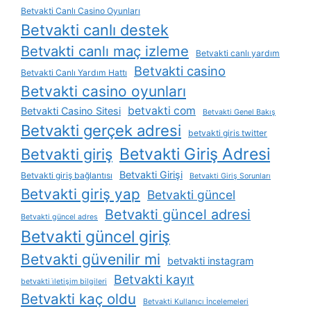
Betvakti Canlı Casino Oyunları
Betvakti canlı destek
Betvakti canlı maç izleme
Betvakti canlı yardım
Betvakti casino
Betvakti Canlı Yardım Hattı
Betvakti casino oyunları
betvakti com
Betvakti Casino Sitesi
Betvakti Genel Bakış
Betvakti gerçek adresi
betvakti giris twitter
Betvakti Giriş Adresi
Betvakti giriş
Betvakti Girişi
Betvakti giriş bağlantısı
Betvakti Giriş Sorunları
Betvakti giriş yap
Betvakti güncel
Betvakti güncel adresi
Betvakti güncel adres
Betvakti güncel giriş
Betvakti güvenilir mi
betvakti instagram
Betvakti kayıt
betvakti i̇letişim bilgileri
Betvakti kaç oldu
Betvakti Kullanıcı İncelemeleri