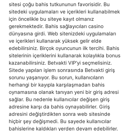
sitesi çoğu bahis tutkununun favorisidir. Bu
sitedeki uygulamaları ve içerikleri kullanabilmek
için öncelikle bu siteye kayıt olmanız
gerekmektedir. Bahis sağlayıcıları casino
dünyasına girdi. Web sitenizdeki uygulamaları
ve içerikleri kullanarak yüksek gelir elde
edebilirsiniz. Birçok oyuncunun ilk tercihi. Bahis
sitelerinin içeriklerini kullanarak kolaylıkla bonus
kazanabilirsiniz. Betvakti VIP’yi seçmelisiniz.
Sitede yapılan işlem sonrasında Betvakti giriş
sorunu yaşanıyor. Bu sorun, kullanıcıların
herhangi bir kayıpla karşılaşmadan bahis
oynamasına olanak tanıyan yeni bir giriş adresi
sağlar. Bu nedenle kullanıcılar değişen giriş
adresine karşı da bahis oynayabilirler. Giriş
adresini değiştirdikten sonra web sitesinde
hiçbir şey değişmedi. Bu sayede kullanıcılar
bahislerine kaldıkları yerden devam edebilirler.