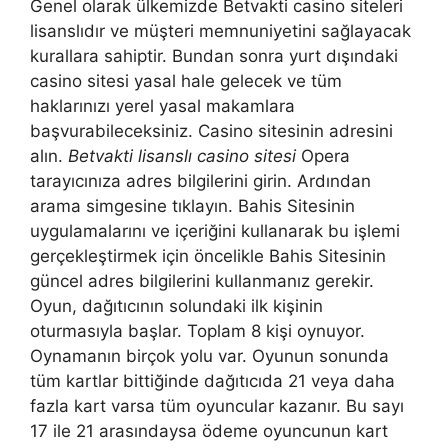
Genel olarak ülkemizde Betvakti casino siteleri
lisanslıdır ve müşteri memnuniyetini sağlayacak
kurallara sahiptir. Bundan sonra yurt dışındaki
casino sitesi yasal hale gelecek ve tüm
haklarınızı yerel yasal makamlara
başvurabileceksiniz. Casino sitesinin adresini
alın.
Betvakti lisanslı casino sitesi
Opera
tarayıcınıza adres bilgilerini girin. Ardından
arama simgesine tıklayın. Bahis Sitesinin
uygulamalarını ve içeriğini kullanarak bu işlemi
gerçekleştirmek için öncelikle Bahis Sitesinin
güncel adres bilgilerini kullanmanız gerekir.
Oyun, dağıtıcının solundaki ilk kişinin
oturmasıyla başlar. Toplam 8 kişi oynuyor.
Oynamanın birçok yolu var. Oyunun sonunda
tüm kartlar bittiğinde dağıtıcıda 21 veya daha
fazla kart varsa tüm oyuncular kazanır. Bu sayı
17 ile 21 arasındaysa ödeme oyuncunun kart