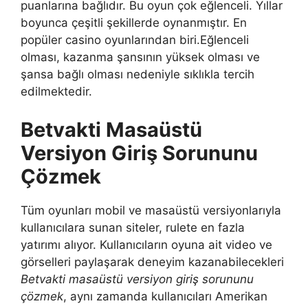
puanlarına bağlıdır. Bu oyun çok eğlenceli. Yıllar
boyunca çeşitli şekillerde oynanmıştır. En
popüler casino oyunlarından biri.Eğlenceli
olması, kazanma şansının yüksek olması ve
şansa bağlı olması nedeniyle sıklıkla tercih
edilmektedir.
Betvakti Masaüstü
Versiyon Giriş Sorununu
Çözmek
Tüm oyunları mobil ve masaüstü versiyonlarıyla
kullanıcılara sunan siteler, rulete en fazla
yatırımı alıyor. Kullanıcıların oyuna ait video ve
görselleri paylaşarak deneyim kazanabilecekleri
Betvakti masaüstü versiyon giriş sorununu
çözmek
, aynı zamanda kullanıcıları Amerikan