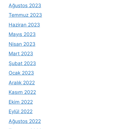
Ağustos 2023
Temmuz 2023
Haziran 2023
Mayıs 2023
Nisan 2023
Mart 2023
Şubat 2023
Ocak 2023
Aralık 2022
Kasım 2022
Ekim 2022
Eylül 2022
Ağustos 2022