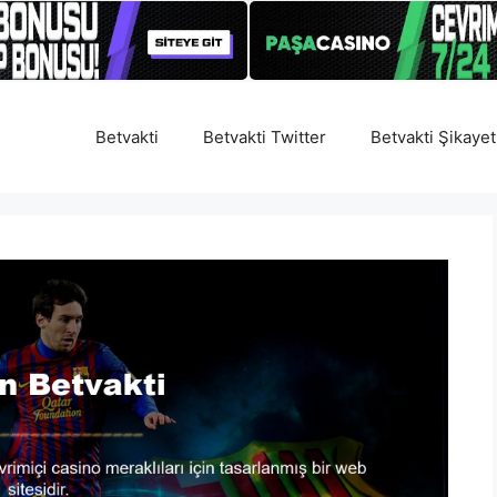
Betvakti
Betvakti Twitter
Betvakti Şikayet