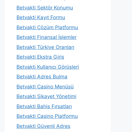
Betvakti Sektör Konumu
Betvakti Kayıt Formu
Betvakti Çözüm Platformu
Betvakti Finansal İşlemler
Betvakti Türkiye Oranları
Betvakti Ekstra Giriş
Betvakti Kullanıcı Görüşleri
Betvakti Adres Bulma
Betvakti Casino Menüsü
Betvakti Şikayet Yönetimi
Betvakti Bahis Fırsatları
Betvakti Casino Platformu
Betvakti Güvenli Adres