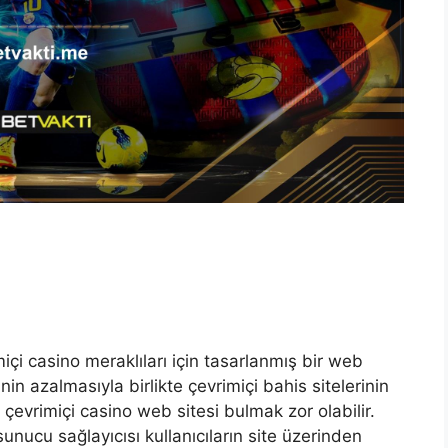
çi casino meraklıları için tasarlanmış bir web
inin azalmasıyla birlikte çevrimiçi bahis sitelerinin
r çevrimiçi casino web sitesi bulmak zor olabilir.
unucu sağlayıcısı kullanıcıların site üzerinden