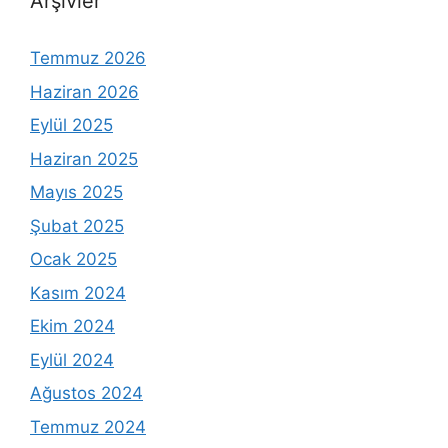
Arşivler
Temmuz 2026
Haziran 2026
Eylül 2025
Haziran 2025
Mayıs 2025
Şubat 2025
Ocak 2025
Kasım 2024
Ekim 2024
Eylül 2024
Ağustos 2024
Temmuz 2024