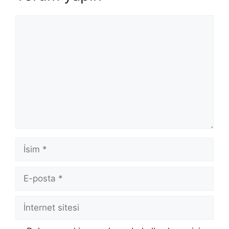
Yorum
İsim
E-
posta
İnternet
sitesi