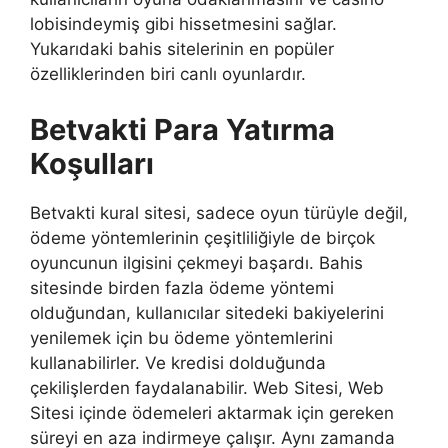
lobisindeymiş gibi hissetmesini sağlar.
Yukarıdaki bahis sitelerinin en popüler
özelliklerinden biri canlı oyunlardır.
Betvakti Para Yatırma
Koşulları
Betvakti kural sitesi, sadece oyun türüyle değil,
ödeme yöntemlerinin çeşitliliğiyle de birçok
oyuncunun ilgisini çekmeyi başardı. Bahis
sitesinde birden fazla ödeme yöntemi
olduğundan, kullanıcılar sitedeki bakiyelerini
yenilemek için bu ödeme yöntemlerini
kullanabilirler. Ve kredisi dolduğunda
çekilişlerden faydalanabilir. Web Sitesi, Web
Sitesi içinde ödemeleri aktarmak için gereken
süreyi en aza indirmeye çalışır. Aynı zamanda