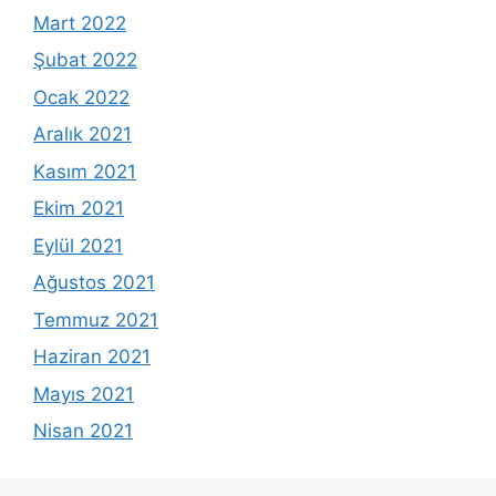
Mart 2022
Şubat 2022
Ocak 2022
Aralık 2021
Kasım 2021
Ekim 2021
Eylül 2021
Ağustos 2021
Temmuz 2021
Haziran 2021
Mayıs 2021
Nisan 2021