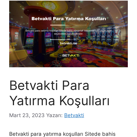
Betvakti Para
Yatırma Koşulları
Mart 23, 2023
Yazarı:
Betvakti
Betvakti para yatırma koşulları Sitede bahis