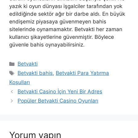
yazık ki oyun dünyası işgalciler tarafından yok
edildiğinde sektör ağır bir darbe aldı. En büyük
endişemiz piyasaya güvenmeyen bahis
sitelerinde oynamamaktır. Betvakti her zaman
kullanıcı şikayetlerine güvenmiştir. Böylece
güvenle bahis oynayabilirsiniz.
Kategoriler
Betvakti
Etiketler
Betvakti bahis
,
Betvakti Para Yatırma
Koşulları
Yazı
Betvakti Casino İçin Yeni Bir Adres
dolaşımı
Popüler Betvakti Casino Oyunları
Yorum yapın