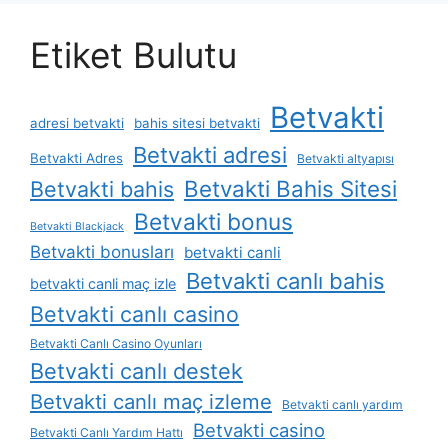
Etiket Bulutu
Betvakti
adresi betvakti
bahis sitesi betvakti
Betvakti adresi
Betvakti Adres
Betvakti altyapısı
Betvakti Bahis Sitesi
Betvakti bahis
Betvakti bonus
Betvakti Blackjack
Betvakti bonusları
betvakti canli
Betvakti canlı bahis
betvakti canli maç izle
Betvakti canlı casino
Betvakti Canlı Casino Oyunları
Betvakti canlı destek
Betvakti canlı maç izleme
Betvakti canlı yardım
Betvakti casino
Betvakti Canlı Yardım Hattı