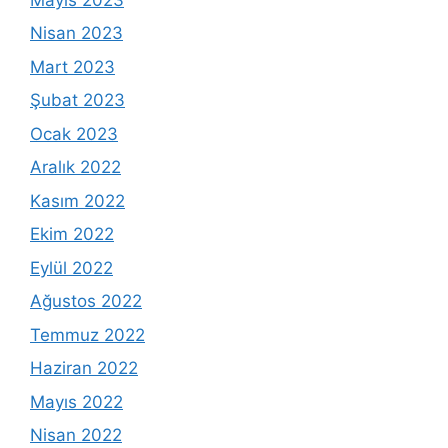
Nisan 2023
Mart 2023
Şubat 2023
Ocak 2023
Aralık 2022
Kasım 2022
Ekim 2022
Eylül 2022
Ağustos 2022
Temmuz 2022
Haziran 2022
Mayıs 2022
Nisan 2022