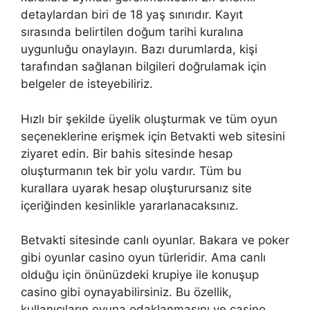
detaylardan biri de 18 yaş sınırıdır. Kayıt
sırasında belirtilen doğum tarihi kuralına
uygunluğu onaylayın. Bazı durumlarda, kişi
tarafından sağlanan bilgileri doğrulamak için
belgeler de isteyebiliriz.
Hızlı bir şekilde üyelik oluşturmak ve tüm oyun
seçeneklerine erişmek için Betvakti web sitesini
ziyaret edin. Bir bahis sitesinde hesap
oluşturmanın tek bir yolu vardır. Tüm bu
kurallara uyarak hesap oluşturursanız site
içeriğinden kesinlikle yararlanacaksınız.
Betvakti sitesinde canlı oyunlar. Bakara ve poker
gibi oyunlar casino oyun türleridir. Ama canlı
olduğu için önünüzdeki krupiye ile konuşup
casino gibi oynayabilirsiniz. Bu özellik,
kullanıcıların oyuna odaklanmasını ve casino