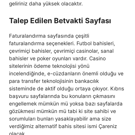
geliriniz daha yüksek olacaktır.
Talep Edilen Betvakti Sayfası
Faturalandırma sayfasında çeşitli
faturalandırma seçenekleri. Futbol bahisleri,
çevrimiçi bahisler, çevrimiçi casinolar, sanal
bahisler ve poker oyunları vardır. Casino
sitelerinin ödeme teknolojisi yönü
incelendiğinde, e-cüzdanların önemli olduğu ve
para transfer teknolojisinin bankacılık
sisteminde de aktif olduğu ortaya çıkıyor. Kıbrıs
başvuru sayfalarında bu konuların çıkmasını
engellemek mümkün mü yoksa bazı sayfalarda
gözükmesi mümkün mü tabi ki site sahibi ve
sorumluları bunları yasaklayabilir ama size
verdiğimiz alternatif bahis sitesi ismi Çareniz
olacak.