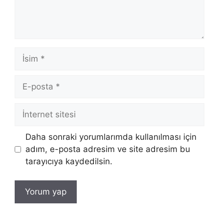
İsim
E-
posta
İnternet
sitesi
Daha sonraki yorumlarımda kullanılması için
adım, e-posta adresim ve site adresim bu
tarayıcıya kaydedilsin.