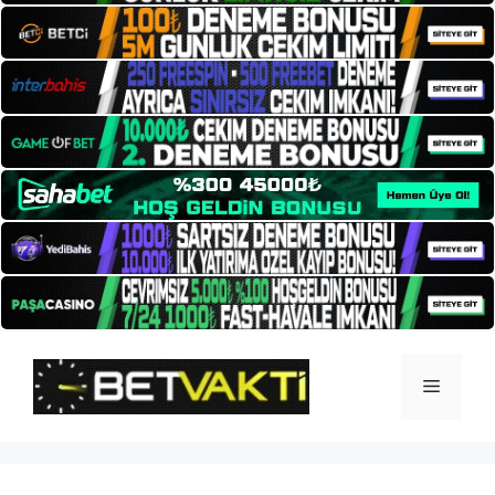
İçeriğe
atla
Menü