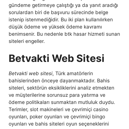
gündeme getirmeye çalıştığı ya da yanıt aradığı
sorulardan biri de başvuru sürecinde belge
istenip istenmediğidir. Bu iki plan kullanılırken
düşük ödeme ve yüksek ödeme kavramı
benimsenir. Bu nedenle btk hasar hizmeti sunan
siteleri engeller.
Betvakti Web Sitesi
Betvakti web sitesi
, Türk amatörlerin
bahislerinden önceye dayanmaktadır. Bahis
siteleri, sektörün eksikliklerini analiz etmekten
ve müşterilerine sorunsuz para yatırma ve
ödeme politikaları sunmaktan mutluluk duydu.
Terimler, slot makineleri ve çevrimiçi casino
oyunları, poker oyunları ve çevrimiçi bingo
oyunları ve bahis siteleri oyun seçeneklerini