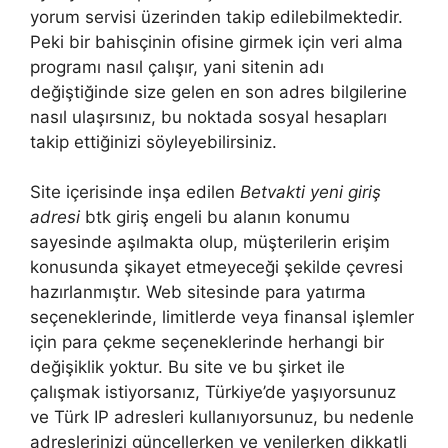
yorum servisi üzerinden takip edilebilmektedir.
Peki bir bahisçinin ofisine girmek için veri alma
programı nasıl çalışır, yani sitenin adı
değiştiğinde size gelen en son adres bilgilerine
nasıl ulaşırsınız, bu noktada sosyal hesapları
takip ettiğinizi söyleyebilirsiniz.
Site içerisinde inşa edilen
Betvakti yeni giriş
adresi
btk giriş engeli bu alanın konumu
sayesinde aşılmakta olup, müşterilerin erişim
konusunda şikayet etmeyeceği şekilde çevresi
hazırlanmıştır. Web sitesinde para yatırma
seçeneklerinde, limitlerde veya finansal işlemler
için para çekme seçeneklerinde herhangi bir
değişiklik yoktur. Bu site ve bu şirket ile
çalışmak istiyorsanız, Türkiye’de yaşıyorsunuz
ve Türk IP adresleri kullanıyorsunuz, bu nedenle
adreslerinizi güncellerken ve yenilerken dikkatli