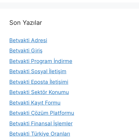
Son Yazılar
Betvakti Adresi
Betvakti Giriş
Betvakti Program İndirme
Betvakti Sosyal İletişim
Betvakti Eposta İletişimi
Betvakti Sektör Konumu
Betvakti Kayıt Formu
Betvakti Çözüm Platformu
Betvakti Finansal İşlemler
Betvakti Türkiye Oranları