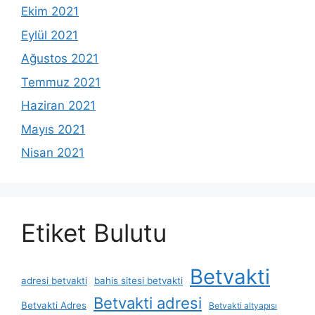
Ekim 2021
Eylül 2021
Ağustos 2021
Temmuz 2021
Haziran 2021
Mayıs 2021
Nisan 2021
Etiket Bulutu
Betvakti
adresi betvakti
bahis sitesi betvakti
Betvakti adresi
Betvakti Adres
Betvakti altyapısı