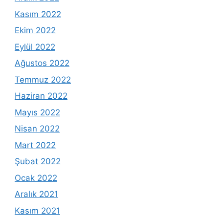
Kasım 2022
Ekim 2022
Eylül 2022
Ağustos 2022
Temmuz 2022
Haziran 2022
Mayıs 2022
Nisan 2022
Mart 2022
Şubat 2022
Ocak 2022
Aralık 2021
Kasım 2021