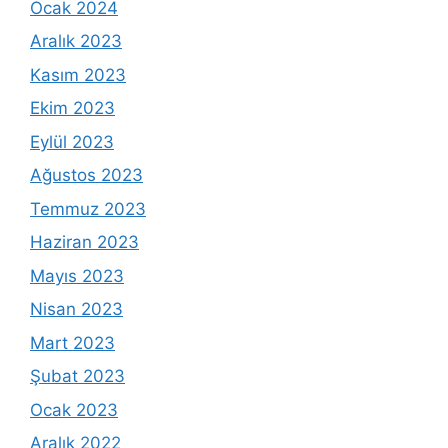
Ocak 2024
Aralık 2023
Kasım 2023
Ekim 2023
Eylül 2023
Ağustos 2023
Temmuz 2023
Haziran 2023
Mayıs 2023
Nisan 2023
Mart 2023
Şubat 2023
Ocak 2023
Aralık 2022