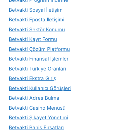
Betvakti Program İndirme
Betvakti Sosyal İletişim
Betvakti Eposta İletişimi
Betvakti Sektör Konumu
Betvakti Kayıt Formu
Betvakti Çözüm Platformu
Betvakti Finansal İşlemler
Betvakti Türkiye Oranları
Betvakti Ekstra Giriş
Betvakti Kullanıcı Görüşleri
Betvakti Adres Bulma
Betvakti Casino Menüsü
Betvakti Şikayet Yönetimi
Betvakti Bahis Fırsatları