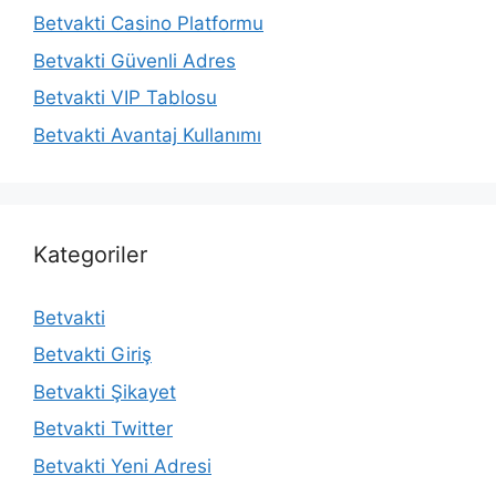
Betvakti Casino Platformu
Betvakti Güvenli Adres
Betvakti VIP Tablosu
Betvakti Avantaj Kullanımı
Kategoriler
Betvakti
Betvakti Giriş
Betvakti Şikayet
Betvakti Twitter
Betvakti Yeni Adresi