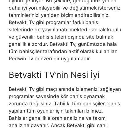
oyunu getiriyor. Bu şekilde, gördüğünüz yerleri
daha iyi yorumlayabilir ve değiştirmek isterseniz
tahminlerinizi yeniden biçimlendirebilirsiniz.
Betvakti Tv gibi programlar farklı bahis
sitelerinde de yayınlanabilmektedir ancak kurulu
ve güvenilir bahis siteleri dışında site bulmak
genellikle zordur. Betvakti Tv, günümüzde hala
tüm bahisçiler tarafından aktif olarak kullanılan
Redwin Tv benzeri bir uygulamadır.
Betvakti TV’nin Nesi İyi
Betvakti Tv gibi maçı anında izlemenizi sağlayan
programlar sayesinde kör bahis oynamak
zorunda değilsiniz. Tabii ki tüm bahisçiler, bahis
yapılan tüm oyunlar için takımları bilmez.
Bahisler genellikle oran analizine ve takım
analizine dayanır. Ancak Betvakti gibi canlı