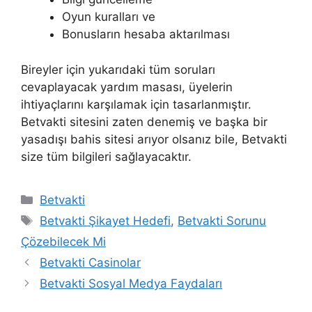
Oyun kuralları ve
Bonusların hesaba aktarılması
Bireyler için yukarıdaki tüm soruları
cevaplayacak yardım masası, üyelerin
ihtiyaçlarını karşılamak için tasarlanmıştır.
Betvakti sitesini zaten denemiş ve başka bir
yasadışı bahis sitesi arıyor olsanız bile, Betvakti
size tüm bilgileri sağlayacaktır.
Kategoriler
Betvakti
Etiketler
Betvakti Şikayet Hedefi
,
Betvakti Sorunu
Çözebilecek Mi
Yazı
Betvakti Casinolar
dolaşımı
Betvakti Sosyal Medya Faydaları