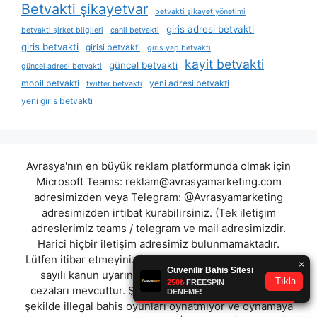
Betvakti şikayetvar
betvakti şikayet yönetimi
giris adresi betvakti
betvakti şirket bilgileri
canli betvakti
giris betvakti
girisi betvakti
giris yap betvakti
kayit betvakti
güncel betvakti
güncel adresi betvakti
mobil betvakti
yeni adresi betvakti
twitter betvakti
yeni giris betvakti
Avrasya'nın en büyük reklam platformunda olmak için
Microsoft Teams:
reklam@avrasyamarketing.com
adresimizden veya Telegram: @Avrasyamarketing
adresimizden irtibat kurabilirsiniz. (Tek iletişim
adreslerimiz teams / telegram ve mail adresimizdir.
Harici hiçbir iletişim adresimiz bulunmamaktadır.
Lütfen itibar etmeyiniz.) Türkiye yasalarına göre 7258
sayılı kanun uyarınca yasa dışı bahis oynamanın
cezaları mevcuttur. Şu an bulunduğunuz site hiç bir
şekilde illegal bahis oyunları oynatmıyor ve oynamaya