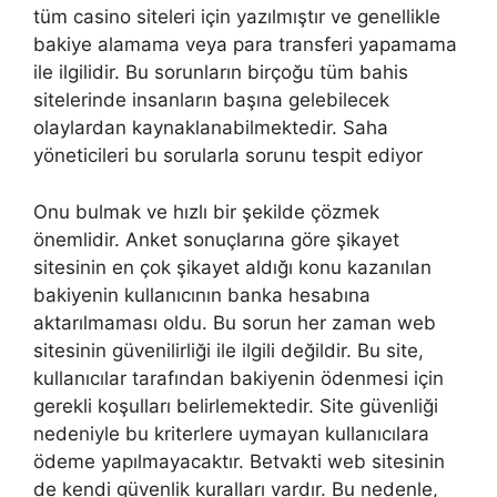
tüm casino siteleri için yazılmıştır ve genellikle
bakiye alamama veya para transferi yapamama
ile ilgilidir. Bu sorunların birçoğu tüm bahis
sitelerinde insanların başına gelebilecek
olaylardan kaynaklanabilmektedir. Saha
yöneticileri bu sorularla sorunu tespit ediyor
Onu bulmak ve hızlı bir şekilde çözmek
önemlidir. Anket sonuçlarına göre şikayet
sitesinin en çok şikayet aldığı konu kazanılan
bakiyenin kullanıcının banka hesabına
aktarılmaması oldu. Bu sorun her zaman web
sitesinin güvenilirliği ile ilgili değildir. Bu site,
kullanıcılar tarafından bakiyenin ödenmesi için
gerekli koşulları belirlemektedir. Site güvenliği
nedeniyle bu kriterlere uymayan kullanıcılara
ödeme yapılmayacaktır. Betvakti web sitesinin
de kendi güvenlik kuralları vardır. Bu nedenle,