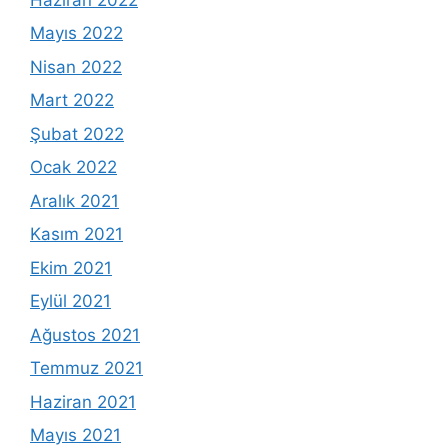
Mayıs 2022
Nisan 2022
Mart 2022
Şubat 2022
Ocak 2022
Aralık 2021
Kasım 2021
Ekim 2021
Eylül 2021
Ağustos 2021
Temmuz 2021
Haziran 2021
Mayıs 2021