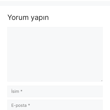
Yorum yapın
Yorum
İsim
E-
posta