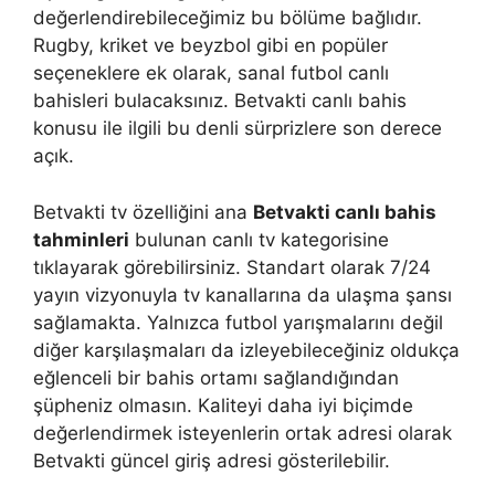
değerlendirebileceğimiz bu bölüme bağlıdır.
Rugby, kriket ve beyzbol gibi en popüler
seçeneklere ek olarak, sanal futbol canlı
bahisleri bulacaksınız. Betvakti canlı bahis
konusu ile ilgili bu denli sürprizlere son derece
açık.
Betvakti tv özelliğini ana
Betvakti canlı bahis
tahminleri
bulunan canlı tv kategorisine
tıklayarak görebilirsiniz. Standart olarak 7/24
yayın vizyonuyla tv kanallarına da ulaşma şansı
sağlamakta. Yalnızca futbol yarışmalarını değil
diğer karşılaşmaları da izleyebileceğiniz oldukça
eğlenceli bir bahis ortamı sağlandığından
şüpheniz olmasın. Kaliteyi daha iyi biçimde
değerlendirmek isteyenlerin ortak adresi olarak
Betvakti güncel giriş adresi gösterilebilir.