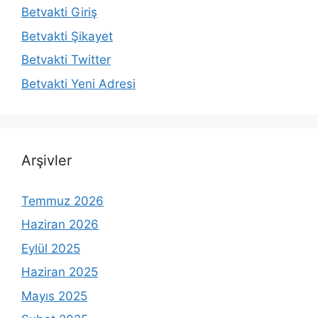
Betvakti Giriş
Betvakti Şikayet
Betvakti Twitter
Betvakti Yeni Adresi
Arşivler
Temmuz 2026
Haziran 2026
Eylül 2025
Haziran 2025
Mayıs 2025