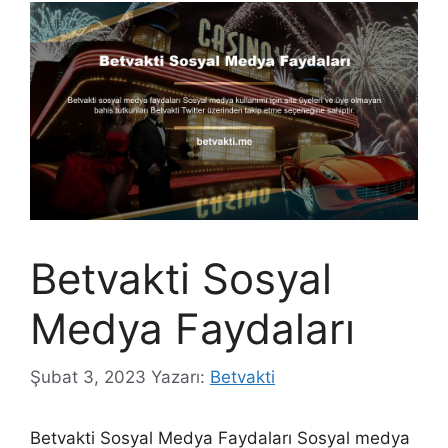
Betvakti Sosyal
Medya Faydaları
Şubat 3, 2023
Yazarı:
Betvakti
Betvakti Sosyal Medya Faydaları Sosyal medya