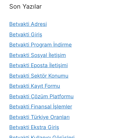
Son Yazılar
Betvakti Adresi
Betvakti Giriş
Betvakti Program İndirme
Betvakti Sosyal İletişim
Betvakti Eposta İletişimi
Betvakti Sektör Konumu
Betvakti Kayıt Formu
Betvakti Çözüm Platformu
Betvakti Finansal İşlemler
Betvakti Türkiye Oranları
Betvakti Ekstra Giriş
Betvakti Kullanıcı Görüşleri