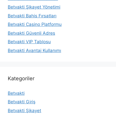
Betvakti Şikayet Yönetimi
Betvakti Bahis Fırsatları
Betvakti Casino Platformu
Betvakti Güvenli Adres
Betvakti VIP Tablosu
Betvakti Avantaj Kullanımı
Kategoriler
Betvakti
Betvakti Giriş
Betvakti Şikayet