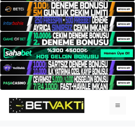
İçeriğe
atla
Menü