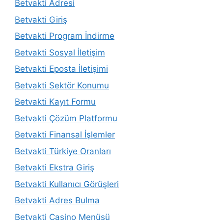
Betvakti Adresi
Betvakti Giriş
Betvakti Program İndirme
Betvakti Sosyal İletişim
Betvakti Eposta İletişimi
Betvakti Sektör Konumu
Betvakti Kayıt Formu
Betvakti Çözüm Platformu
Betvakti Finansal İşlemler
Betvakti Türkiye Oranları
Betvakti Ekstra Giriş
Betvakti Kullanıcı Görüşleri
Betvakti Adres Bulma
Betvakti Casino Menüsü