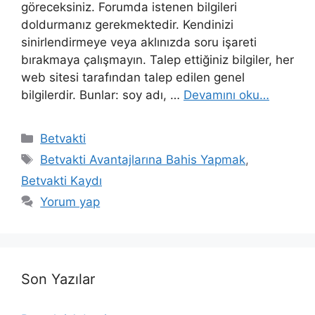
göreceksiniz. Forumda istenen bilgileri
doldurmanız gerekmektedir. Kendinizi
sinirlendirmeye veya aklınızda soru işareti
bırakmaya çalışmayın. Talep ettiğiniz bilgiler, her
web sitesi tarafından talep edilen genel
bilgilerdir. Bunlar: soy adı, …
Devamını oku…
Kategoriler
Betvakti
Etiketler
Betvakti Avantajlarına Bahis Yapmak
,
Betvakti Kaydı
Yorum yap
Son Yazılar