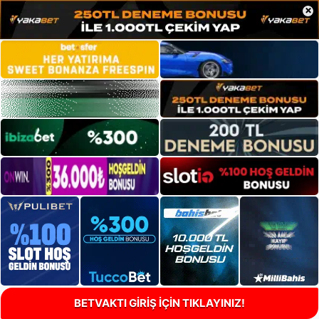
×
BETVAKTI GİRİŞ İÇİN TIKLAYINIZ!