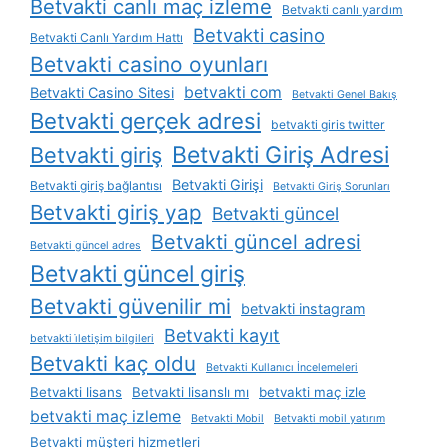
Betvakti canlı maç izleme
Betvakti canlı yardım
Betvakti casino
Betvakti Canlı Yardım Hattı
Betvakti casino oyunları
betvakti com
Betvakti Casino Sitesi
Betvakti Genel Bakış
Betvakti gerçek adresi
betvakti giris twitter
Betvakti Giriş Adresi
Betvakti giriş
Betvakti Girişi
Betvakti giriş bağlantısı
Betvakti Giriş Sorunları
Betvakti giriş yap
Betvakti güncel
Betvakti güncel adresi
Betvakti güncel adres
Betvakti güncel giriş
Betvakti güvenilir mi
betvakti instagram
Betvakti kayıt
betvakti i̇letişim bilgileri
Betvakti kaç oldu
Betvakti Kullanıcı İncelemeleri
Betvakti lisans
Betvakti lisanslı mı
betvakti maç izle
betvakti maç izleme
Betvakti Mobil
Betvakti mobil yatırım
Betvakti müşteri hizmetleri