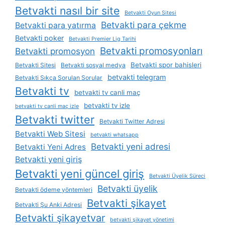
Betvakti nasıl bir site
Betvakti Oyun Sitesi
Betvakti para çekme
Betvakti para yatırma
Betvakti poker
Betvakti Premier Lig Tarihi
Betvakti promosyonları
Betvakti promosyon
Betvakti spor bahisleri
Betvakti Sitesi
Betvakti sosyal medya
betvakti telegram
Betvakti Sıkça Sorulan Sorular
Betvakti tv
betvakti tv canli maç
betvakti tv izle
betvakti tv canli maç izle
Betvakti twitter
Betvakti Twitter Adresi
Betvakti Web Sitesi
betvakti whatsapp
Betvakti yeni adresi
Betvakti Yeni Adres
Betvakti yeni giriş
Betvakti yeni güncel giriş
Betvakti Üyelik Süreci
Betvakti üyelik
Betvakti ödeme yöntemleri
Betvakti şikayet
Betvakti Şu Anki Adresi
Betvakti şikayetvar
betvakti şikayet yönetimi