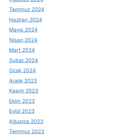
Temmuz 2024
Haziran 2024
Mayıs 2024
Nisan 2024
Mart 2024
Şubat 2024
Ocak 2024
Aralık 2023
Kasım 2023
Ekim 2023
Eylül 2023
Ağustos 2023
Temmuz 2023