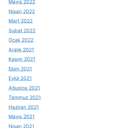
Mayıs 2022
Nisan 2022
Mart 2022
Şubat 2022
Ocak 2022
Aralık 2021
Kasım 2021
Ekim 2021
Eylül 2021
Ağustos 2021
Temmuz 2021
Haziran 2021
Mayıs 2021
Nisan 2021