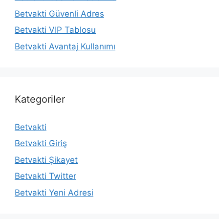
Betvakti Güvenli Adres
Betvakti VIP Tablosu
Betvakti Avantaj Kullanımı
Kategoriler
Betvakti
Betvakti Giriş
Betvakti Şikayet
Betvakti Twitter
Betvakti Yeni Adresi