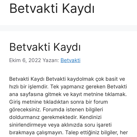
Betvakti Kaydı
Betvakti Kaydı
Ekim 6, 2022
Yazarı:
Betvakti
Betvakti Kaydı Betvakti kaydolmak çok basit ve
hızlı bir işlemdir. Tek yapmanız gereken Betvakti
ana sayfasına gitmek ve kayıt metnine tıklamak.
Giriş metnine tıkladıktan sonra bir forum
göreceksiniz. Forumda istenen bilgileri
doldurmanız gerekmektedir. Kendinizi
sinirlendirmeye veya aklınızda soru işareti
bırakmaya çalışmayın. Talep ettiğiniz bilgiler, her