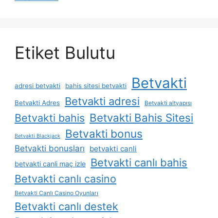
Etiket Bulutu
Betvakti
adresi betvakti
bahis sitesi betvakti
Betvakti adresi
Betvakti Adres
Betvakti altyapısı
Betvakti Bahis Sitesi
Betvakti bahis
Betvakti bonus
Betvakti Blackjack
Betvakti bonusları
betvakti canli
Betvakti canlı bahis
betvakti canli maç izle
Betvakti canlı casino
Betvakti Canlı Casino Oyunları
Betvakti canlı destek